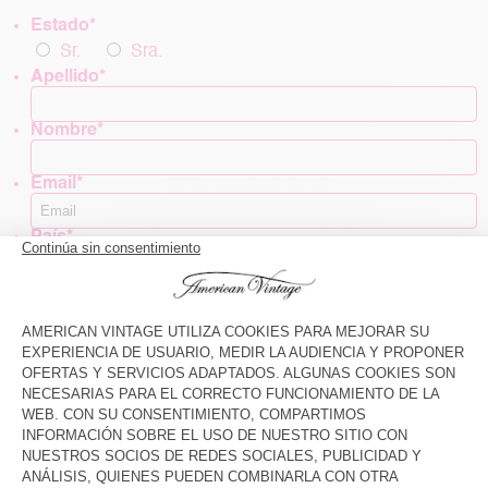
Estado
*
Sr.
Sra.
Apellido
*
Nombre
*
Email
*
País
*
Tel. móvil
Me gustaría recibir noticias y ofertas comerciales
de American Vintage por:
E-mail
Téléphone / Sms
Declaro que he leído la política de privacidad y las
condiciones generales de uso del sitio web de
American Vintage y que soy mayor de 16 años.