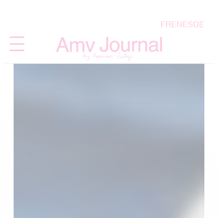
FR
EN
ES
DE