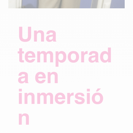
Una
temporad
a en
inmersió
n