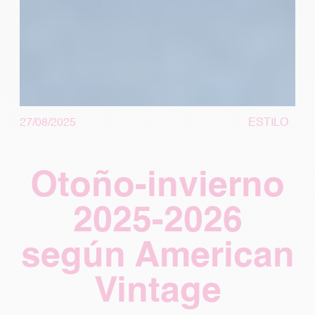
27/08/2025
ESTILO
Otoño-invierno
2025-2026
según American
Vintage